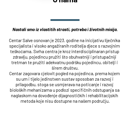
Nastali smo iz vlastitih strasti, potreba i životnih misija.
Centar Salve osnovan je 2023. godine na inicijativu liječnika 
specijalista i visoko angažiranih roditelja djece s razvojnim 
teškoćama. Svrha centra je kroz interdisciplinaran pristup 
zdravlju, pojedincu pružiti što obuhvatniji i pristupačniji 
tretman te pružiti adekvatnu podršku pojedincu, obitelji i 
širem društvu.
Centar zagovara cjelovit pogled na pojedinca, prema kojem 
su um i tijelo jedinstven sustav sposoban za razvoj i 
prilagodbu, stoga se usmjerava na poticanje i razvoj 
bioloških mehanizama u podlozi specifičnih odstupanja sa 
naglaskom na dovođenje dijagnostičkih i rehabilitacijskih 
metoda koje nisu dostupne na našem području.